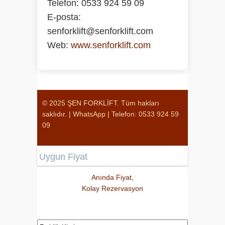
Telefon:
0533 924 59 09
E-posta:
senforklift@senforklift.com
Web:
www.senforklift.com
© 2025 ŞEN FORKLİFT. Tüm hakları
saklıdır. |
WhatsApp
|
Telefon: 0533 924 59
09
Uygun Fiyat
Anında Fiyat,
Kolay Rezervasyon