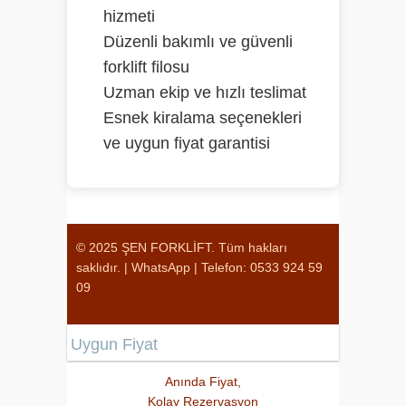
hizmeti
Düzenli bakımlı ve güvenli
forklift filosu
Uzman ekip ve hızlı teslimat
Esnek kiralama seçenekleri
ve uygun fiyat garantisi
© 2025 ŞEN FORKLİFT. Tüm hakları
saklıdır. |
WhatsApp
|
Telefon: 0533 924 59
09
Uygun Fiyat
Anında Fiyat,
Kolay Rezervasyon