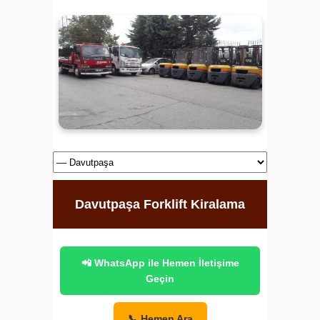
Davutpaşa Forklift Kiralama
📲 WhatsApp ile Hemen İletişime
Geçin
📞 Hemen Ara