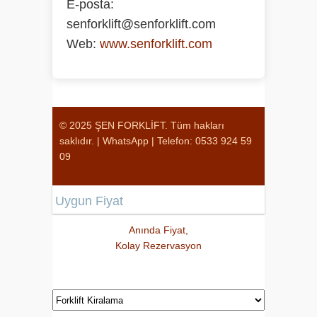
E-posta:
senforklift@senforklift.com
Web:
www.senforklift.com
© 2025 ŞEN FORKLİFT. Tüm hakları
saklıdır. |
WhatsApp
|
Telefon: 0533 924 59
09
Uygun Fiyat
Anında Fiyat,
Kolay Rezervasyon