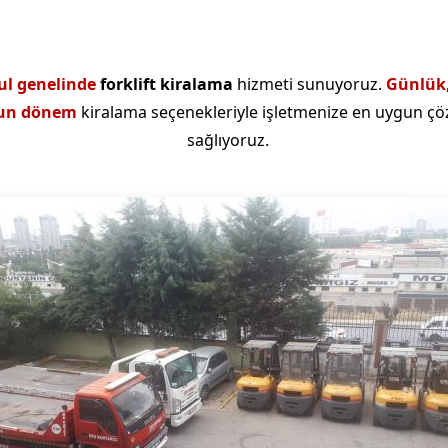
ul genelinde
forklift kiralama
hizmeti sunuyoruz.
Günlük,
zun dönem
kiralama seçenekleriyle işletmenize en uygun çö
sağlıyoruz.