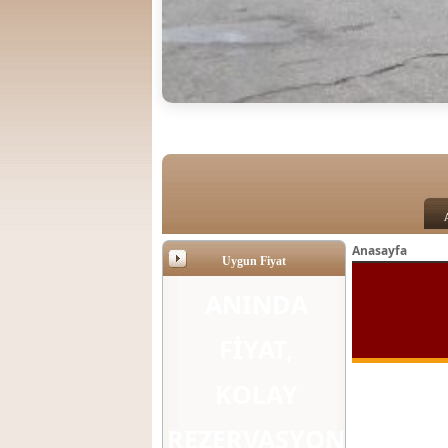
Anasayfa
Uygun Fiyat
ANINDA
FIYAT,
KOLAY
REZERVASYON