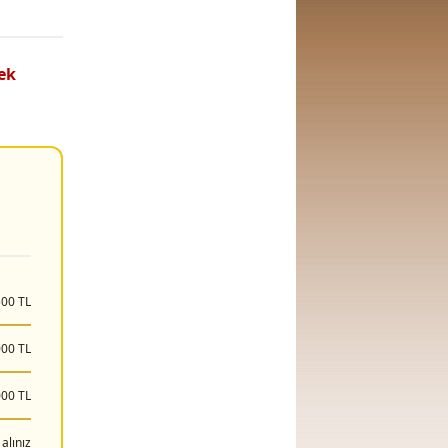
ek
500 TL
000 TL
000 TL
 alınız