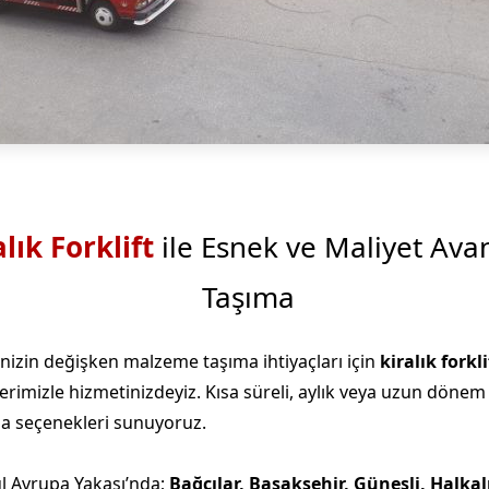
alık Forklift
ile Esnek ve Maliyet Avan
Taşıma
nizin değişken malzeme taşıma ihtiyaçları için
kiralık forkli
rimizle hizmetinizdeyiz.
Kısa süreli, aylık veya uzun dönem
a seçenekleri sunuyoruz.
l Avrupa Yakası’nda;
Bağcılar, Başakşehir, Güneşli, Halkal