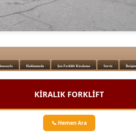
Anasayfa
Hakkımızda
Şen Forklift Kiralama
Servis
İletişi
KİRALIK FORKLİFT
📞 Hemen Ara