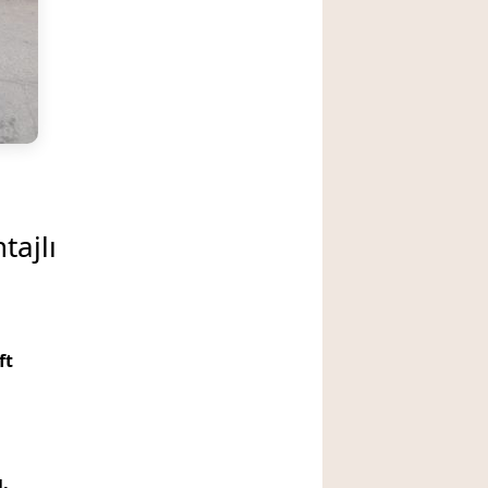
tajlı
ft
ı,