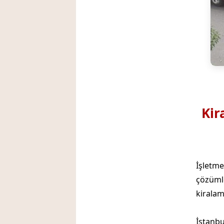
Kir
İşletme
çözümle
kiralam
İstanbu