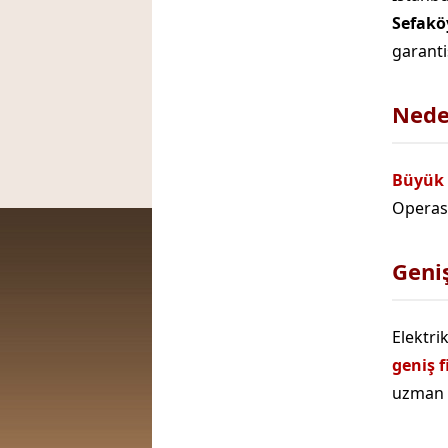
Sefakö
garanti
Neden
Büyük 
Operasy
Geni
Elektrik
geniş 
uzman 