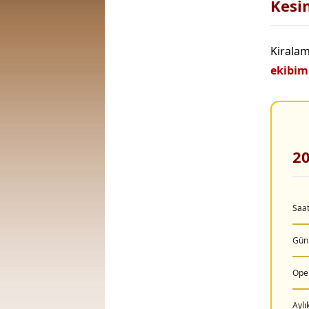
Kesin
Kiralam
ekibim
20
Saat
Günl
Oper
Aylı