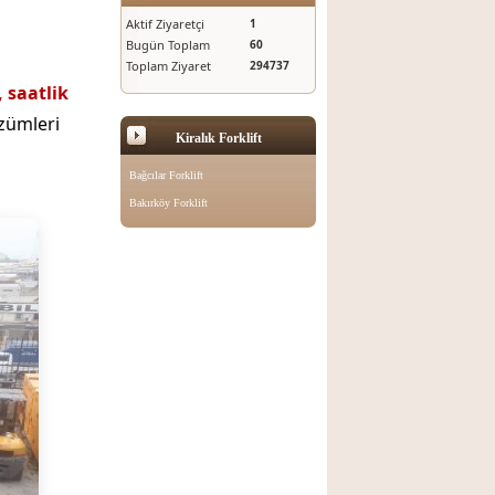
Aktif Ziyaretçi
1
Bugün Toplam
60
Toplam Ziyaret
294737
 saatlik
zümleri
Kiralık Forklift
Bağcılar Forklift
Bakırköy Forklift