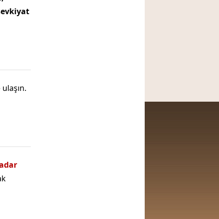
sevkiyat
 ulaşın.
kadar
ak