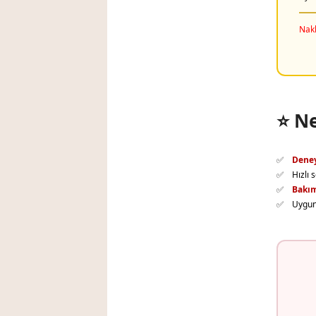
Nakl
⭐ Ne
Deney
Hızlı 
Bakım
Uygun 