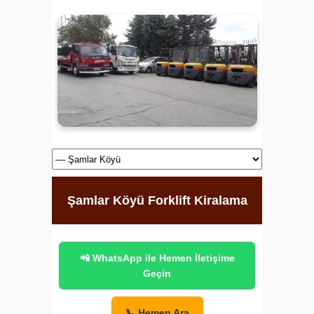
Şamlar Köyü Forklift Kiralama
📲 WhatsApp ile Hemen İletişime
Geçin
📞 Hemen Ara