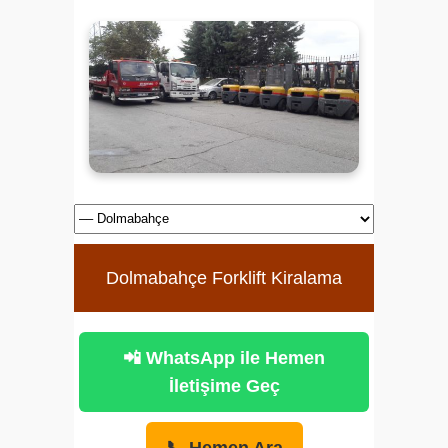
Dolmabahçe Forklift Kiralama
📲 WhatsApp ile Hemen
İletişime Geç
📞 Hemen Ara