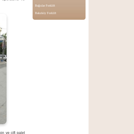
Bağcılar Forklift
Bakırköy Forklift
in ve çift palet