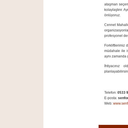
ataşman seçenek
kolaylaştırır. 
önlüyoruz.
Cennet Mahalles
organizasyonlar
profesyonel des
Forkliftlerimiz
müdahale ile i
aynı zamanda g
İhtiyacınız o
planlayabilirsi
Telefon:
0533 9
E-posta:
senfor
Web:
www.senfo