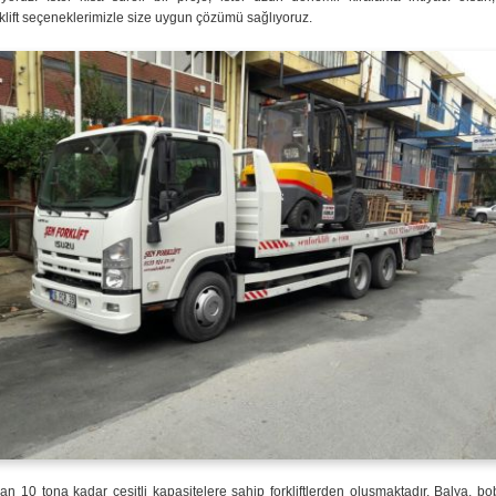
klift seçeneklerimizle size uygun çözümü sağlıyoruz.
n 10 tona kadar çeşitli kapasitelere sahip forkliftlerden oluşmaktadır. Balya, bob