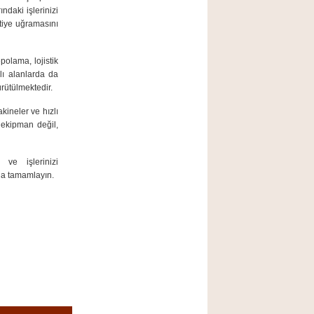
ndaki işlerinizi
ntiye uğramasını
polama, lojistik
klı alanlarda da
ürütülmektedir.
kineler ve hızlı
 ekipman değil,
 ve işlerinizi
zla tamamlayın.