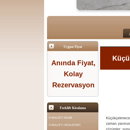
Uygun Fiyat
Küçük
Anında Fiyat,
Kolay
Rezervasyon
Forklift Kiralama
Küçükçekmece 
FORKLİFT NEDİR
zaman yanınızda
FORKLİFT OPERATÖRÜ
çözümler sunuy