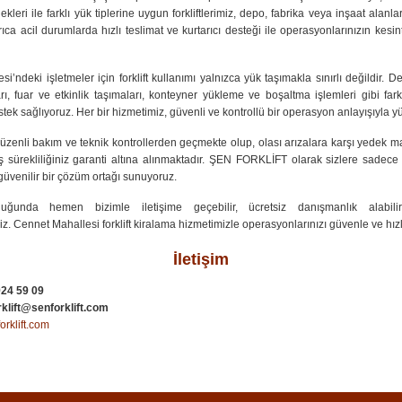
leri ile farklı yük tiplerine uygun forkliftlerimiz, depo, fabrika veya inşaat alanları
Ayrıca acil durumlarda hızlı teslimat ve kurtarıcı desteği ile operasyonlarınızın kesi
i’ndeki işletmeler için forklift kullanımı yalnızca yük taşımakla sınırlı değildir. De
ı, fuar ve etkinlik taşımaları, konteyner yükleme ve boşaltma işlemleri gibi far
tek sağlıyoruz. Her bir hizmetimiz, güvenli ve kontrollü bir operasyon anlayışıyla y
 düzenli bakım ve teknik kontrollerden geçmekte olup, olası arızalara karşı yedek ma
ş sürekliliğiniz garanti altına alınmaktadır. ŞEN FORKLİFT olarak sizlere sadece
üvenilir bir çözüm ortağı sunuyoruz.
lduğunda hemen bizimle iletişime geçebilir, ücretsiz danışmanlık alabilir
niz. Cennet Mahallesi forklift kiralama hizmetimizle operasyonlarınızı güvenle ve hı
İletişim
24 59 09
klift@senforklift.com
rklift.com