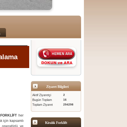
m
ralama
Ziyaret Bilgileri
Aktif Ziyaretçi
2
Bugün Toplam
16
Toplam Ziyaret
294298
FORKLİFT
her
ak için kapsamlı
Kiralık Forklift
, operatörlü ve