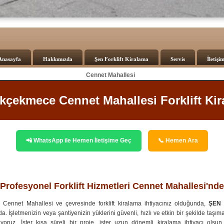
Anasayfa
Hakkımızda
Şen Forklift Kiralama
Servis
İletişi
Cennet Mahallesi
çekmece Cennet Mahallesi Forklift Ki
📲 WhatsApp ile Hemen İletişime Geç
📞 Hemen Ara
Profesyonel Forklift Hizmetleri Cennet Mahallesi'nde
Cennet Mahallesi ve çevresinde forklift kiralama ihtiyacınız olduğunda,
ŞEN 
. İşletmenizin veya şantiyenizin yüklerini güvenli, hızlı ve etkin bir şekilde taşım
oruz. İster kısa süreli bir proje, ister uzun dönemli kiralama ihtiyacı olsun