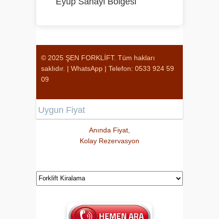
Eyüp Sanayi Bölgesi
© 2025 ŞEN FORKLİFT. Tüm hakları
saklıdır. |
WhatsApp
|
Telefon: 0533 924 59
09
Uygun Fiyat
Anında Fiyat,
Kolay Rezervasyon